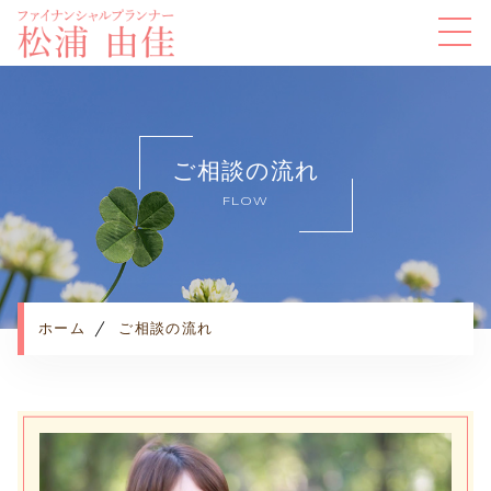
ホーム
当方について
ご相談の流れ
セミナー情報
FLOW
事業内容
お客様の声
ご相談の流れ
よくある質問
ホーム
ご相談の流れ
お知らせ
コンテンツ
プライバシーポリシー
WEB面談予約はこちら